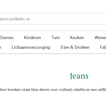
Dames
Kinderen
Tuin
Keuken
Wone
n
Lichaamsverzorging
Eten & Drinken
Fab
Jeans
ere broeken staat blue denim voor vrijheid, rebellie en een zelfb