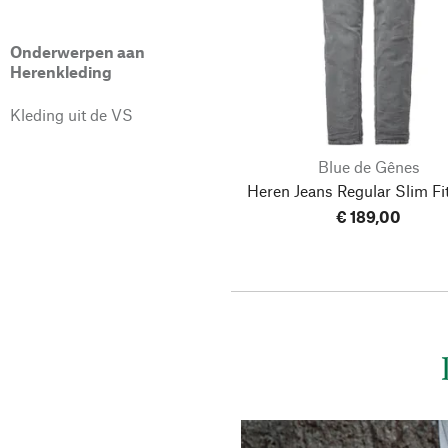
Onderwerpen aan
40/36
40/38
Herenkleding
42/36
42/38
Kleding uit de VS
Blue de Gênes
Heren Jeans Regular Slim Fit
€ 189,00