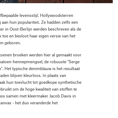
lfbepaalde levensstijl. Hollywoodsterren
aan hun populariteit. Ze hadden zelfs een
ter in Oost-Berlijn werden beschreven als de
k toe en besloot haar eigen versie van het
ren geboren.
toenen broeken werden hier al gemaakt voor
 katoen-hennepmengsel, de robuuste "Serge
m". Het typische denimblauw is het resultaat
aden blijven kleurloos. In plaats van
aak hun toevlucht tot goedkope synthetische
ruikt om de hoge kwaliteit van stoffen te
auss samen met kleermaker Jacob Davis in
canvas - het duo veranderde het