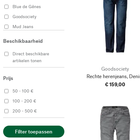
Blue de Gênes
34/32
34/34
Goodsociety
Mud Jeans
34/35
34/36
Pike Brothers
Beschikbaarheid
Tellason
34/38
36/32
Direct beschikbare
artikelen tonen
36/34
36/35
Goodsociety
Rechte herenjeans, Den
Prijs
€ 159,00
36/36
36/38
50 - 100 €
100 - 200 €
38/32
38/34
200 - 500 €
38/35
38/36
Filter toepassen
38/38
40/35