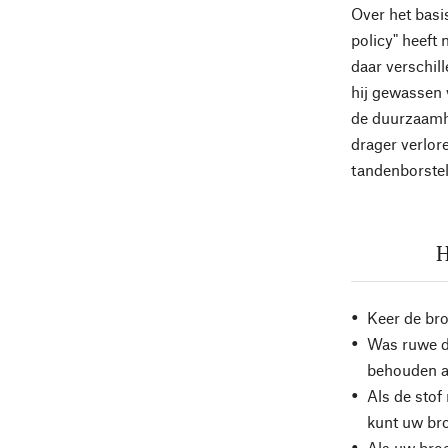
Over het basi
policy" heeft
daar verschil
hij gewassen w
de duurzaamhe
drager verlor
tandenborstel
H
Keer de br
Was ruwe de
behouden al
Als de stof
kunt uw br
Als uw broe