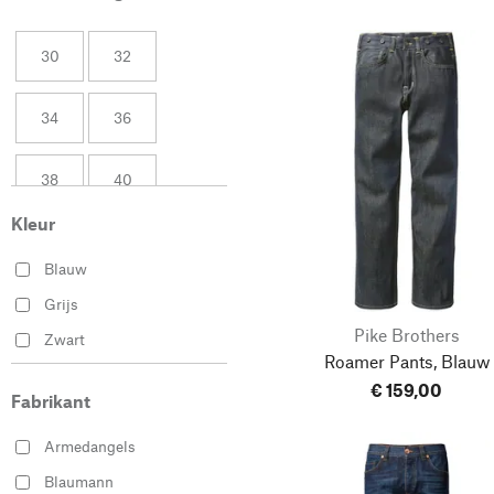
30
32
34
36
38
40
Kleur
30/32
30/34
Blauw
30/36
32/32
Grijs
Pike Brothers
Zwart
Roamer Pants, Blauw
32/34
32/35
€ 159,00
Fabrikant
32/36
33/34
Armedangels
Blaumann
33/35
33/36