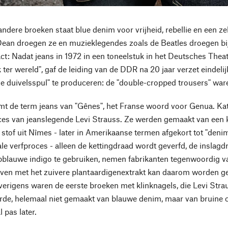
andere broeken staat blue denim voor vrijheid, rebellie en een ze
ean droegen ze en muzieklegendes zoals de Beatles droegen bij 
act: Nadat jeans in 1972 in een toneelstuk in het Deutsches Thea
 ter wereld", gaf de leiding van de DDR na 20 jaar verzet eindelij
che duivelsspul" te produceren: de "double-cropped trousers" wa
t de term jeans van "Gênes", het Franse woord voor Genua. Ka
ces van jeanslegende Levi Strauss. Ze werden gemaakt van een
 stof uit Nîmes - later in Amerikaanse termen afgekort tot "deni
le verfproces - alleen de kettingdraad wordt geverfd, de inslagdr
epblauwe indigo te gebruiken, nemen fabrikanten tegenwoordig v
rven met het zuivere plantaardigenextrakt kan daarom worden geb
erigens waren de eerste broeken met klinknagels, die Levi Str
rde, helemaal niet gemaakt van blauwe denim, maar van bruine 
 pas later.