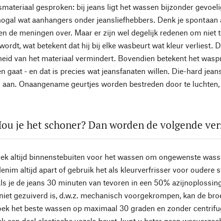
smateriaal gesproken: bij jeans ligt het wassen bijzonder gevoel
 nogal wat aanhangers onder jeansliefhebbers. Denk je spontaan 
len de meningen over. Maar er zijn wel degelijk redenen om niet 
ordt, wat betekent dat hij bij elke wasbeurt wat kleur verliest. 
id van het materiaal vermindert. Bovendien betekent het waspr
en gaat - en dat is precies wat jeansfanaten willen. Die-hard je
 aan. Onaangename geurtjes worden bestreden door te luchten, z
ou je het schoner? Dan worden de volgende ver
oek altijd binnenstebuiten voor het wassen om ongewenste wass
nim altijd apart of gebruik het als kleurverfrisser voor oudere st
s je de jeans 30 minuten van tevoren in een 50% azijnoplossing
 niet gezuiverd is, d.w.z. mechanisch voorgekrompen, kan de bro
oek het beste wassen op maximaal 30 graden en zonder centrif
k een deel elastische vezels bevat, kunt u beter geen wasverzach