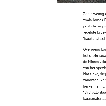
Zoals weinig 
zoals James D
politieke imp
"edelste broek
"kapitalistis
Overigens kom
het grote suc
de Nîmes", de
van het specia
klassieke, di
varianten. Ve
herkennen. Ov
1873 patentee
basismateriaal