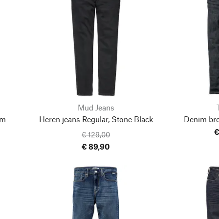
Mud Jeans
im
Heren jeans Regular, Stone Black
Denim br
€
€ 129,00
€ 89,90