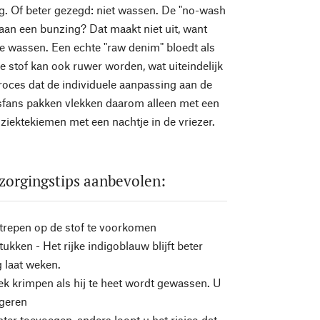
ig. Of beter gezegd: niet wassen. De "no-wash
aan een bunzing? Dat maakt niet uit, want
te wassen. Een echte "raw denim" bloedt als
De stof kan ook ruwer worden, wat uiteindelijk
oces dat de individuele aanpassing aan de
ansfans pakken vlekken daarom alleen met een
iektekiemen met een nachtje in de vriezer.
zorgingstips aanbevolen:
trepen op de stof te voorkomen
ukken - Het rijke indigoblauw blijft beter
 laat weken.
ek krimpen als hij te heet wordt gewassen. U
ugeren
ter toevoegen, anders loopt u het risico dat