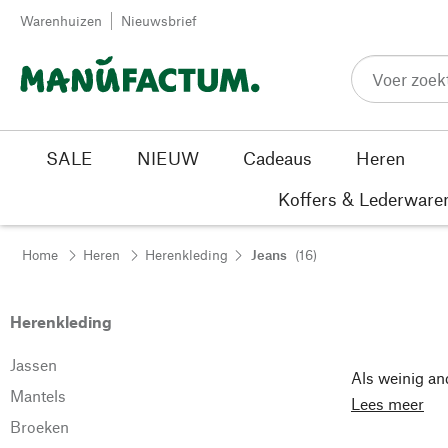
Passer au contenu
Warenhuizen
Nieuwsbrief
SALE
NIEUW
Cadeaus
Heren
Koffers & Lederware
Home
Heren
Herenkleding
Jeans
(16)
Herenkleding
Jassen
Als weinig and
Mantels
Lees meer
Broeken