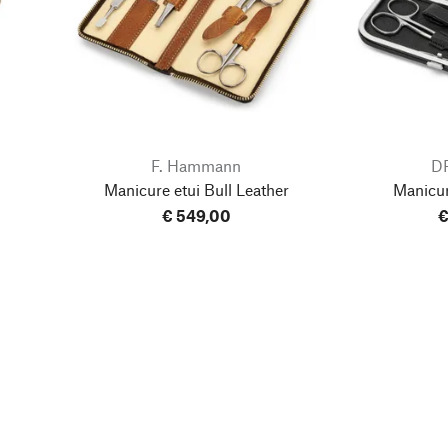
F. Hammann
D
r
Manicure etui Bull Leather
Manicur
€ 549,00
€