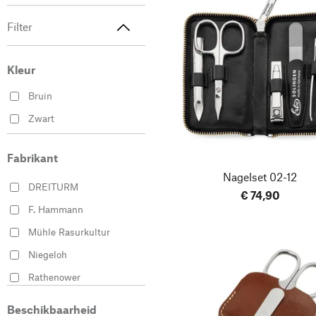
Filter
Kleur
Bruin
Zwart
Fabrikant
Nagelset 02-12
DREITURM
€ 74,90
F. Hammann
Mühle Rasurkultur
Niegeloh
Rathenower
Lederwarenfabrik
Beschikbaarheid