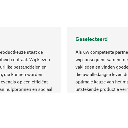
Geselecteerd
productkeuze staat de
Als uw competente partne
eid centraal. Wij kiezen
wij consequent samen met
urlijke bestanddelen en
vaklieden en vinden goede
n, die kunnen worden
die uw alledaagse leven d
 evenals op een efficiënt
optimale keuze van het ma
an hulpbronnen en sociaal
uitstekende productie verr
are productie.