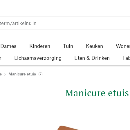
Dames
Kinderen
Tuin
Keuken
Wone
n
Lichaamsverzorging
Eten & Drinken
Fab
e
Manicure etuis
(7)
Manicure etuis