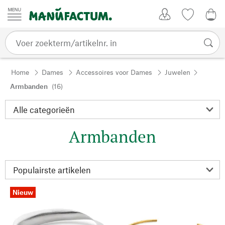
Passer au contenu
Account
Kijklijst
€ 0
Home
Dames
Accessoires voor Dames
Juwelen
Armbanden
(16)
Armbanden
Nieuw