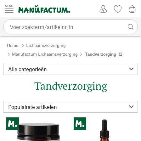
Passer au contenu
Account
Kijklijst
€ 0
Home
Lichaamsverzorging
Manufactum Lichaamsverzorging
Tandverzorging
(2)
Tandverzorging