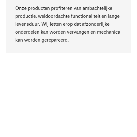
Onze producten profiteren van ambachtelijke
productie, weldoordachte functionaliteit en lange
levensduur. Wij letten erop dat afzonderlijke
onderdelen kan worden vervangen en mechanica
Naar boven
kan worden gerepareerd.
Bewust
Bij onze productkeuze staat de duurzaamheid
centraal. Wij kiezen voor natuurlijke
bestanddelen en materialen, die kunnen worden
verzorgd, evenals op een efficiënt gebruik van
hulpbronnen en sociaal aanvaardbare productie.