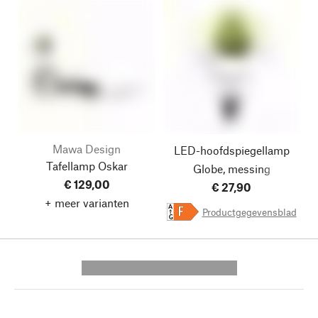
Mawa Design
LED-hoofdspiegellamp
Tafellamp Oskar
Globe, messing
€ 129,00
€ 27,90
+ meer varianten
A
Productgegevensblad
F
G
---------- --------------