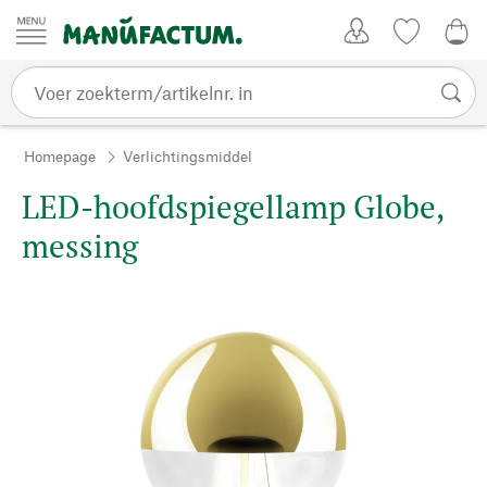
Passer au contenu
Account
Kijklijst
€ 0
Homepage
Verlichtingsmiddel
LED-hoofdspiegellamp Globe,
messing