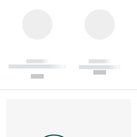
------------
------------
----------- ----------- --------
----------- -----------
---
--,-- €
--,-- €