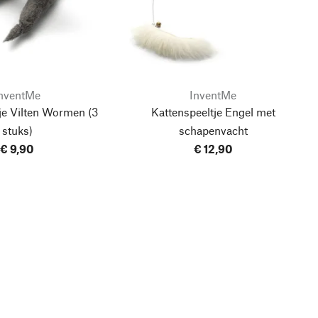
nventMe
InventMe
tje Vilten Wormen
(3
Kattenspeeltje Engel met
stuks)
schapenvacht
€ 9,90
€ 12,90