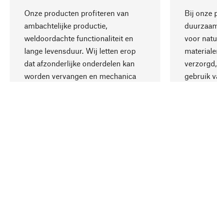
Onze producten profiteren van
Bij onze 
ambachtelijke productie,
duurzaamh
weldoordachte functionaliteit en
voor natu
lange levensduur. Wij letten erop
materiale
dat afzonderlijke onderdelen kan
verzorgd,
worden vervangen en mechanica
gebruik v
kan worden gerepareerd.
aanvaardb
Uw land
Nederland
Contact
Dienst