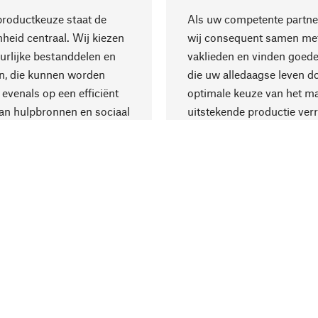
productkeuze staat de
Als uw competente partne
eid centraal. Wij kiezen
wij consequent samen met
urlijke bestanddelen en
vaklieden en vinden goede
n, die kunnen worden
die uw alledaagse leven d
 evenals op een efficiënt
optimale keuze van het ma
an hulpbronnen en sociaal
uitstekende productie verr
are productie.
Levering & Beta