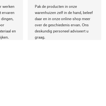
r werken
Pak de producten in onze
 ervaren
warenhuizen zelf in de hand, beleef
 dingen,
daar en in onze online-shop meer
Naar boven
oor
over de geschiedenis ervan. Ons
teriaal en
deskundig personeel adviseert u
ijken.
graag.
ling
Bedrijf