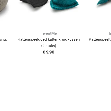
InventMe
I
rig,
Kattenspeelgoed kattenkruidkussen
Kattenspeel
(2 stuks)
€ 9,90