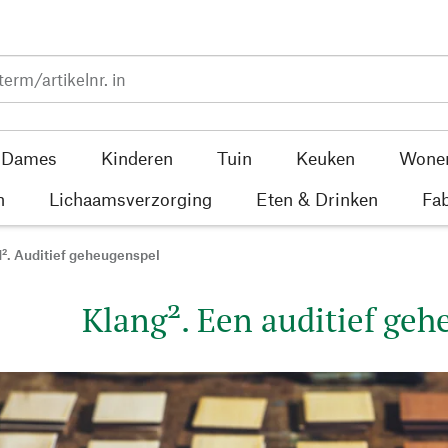
Dames
Kinderen
Tuin
Keuken
Wone
n
Lichaamsverzorging
Eten & Drinken
Fab
². Auditief geheugenspel
Klang². Een auditief ge