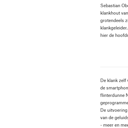
Sebastian Obe
klankhout van
grotendeels z
klankgeleider
hier de hoofd
De klank zelf 
de smartphone
flinterdunne 
geprogrammee
De uitvoering
van de geluid
- meer en mee