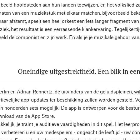
rbeeld hoofdsteden aan hun landen toewijzen, en het volkslied 
maten van een muziekstuk met elkaar matchen, bijvoorbeeld beken
aar afstemt, speelt een heel orkest een iets langer fragment van
iek, het resultaat is een verrassende klankervaring. Tegelijkerti
eld de componist en zijn werk. En als je je muzikale gehoor vana
Oneindige uitgestrektheid. Een blik in e
rlin en Adrian Rennertz, de uitvinders van de geluidspleinen, wil
tievelijke app-updates ter beschikking zullen worden gesteld. Ver
zijn honderden sets mogelijk. De app is ontworpen voor de best
nload van de App Store.
kelijk, je traint je auditieve vaardigheden in dit spel. Het leerp
 verbeteren u en uw medespelers - ongeacht de leeftijd - uw c