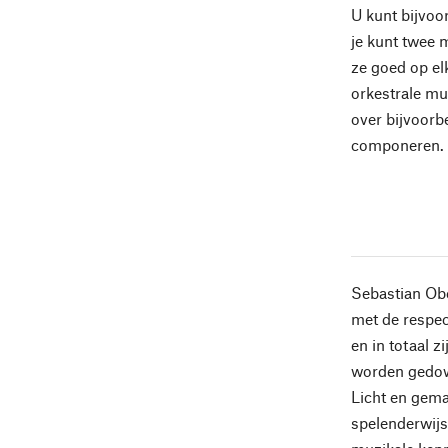
U kunt bijvoo
je kunt twee 
ze goed op elk
orkestrale muz
over bijvoorbe
componeren.
Sebastian Obe
met de respec
en in totaal 
worden gedow
Licht en gemak
spelenderwijs