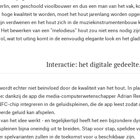
rlin, een geschoold vioolbouwer en dus een man van het vak, k
 hoge kwaliteit te worden, moet het hout jarenlang worden opge
ijn verdwenen en het hout zich in de muziekinstrumentenbouw 
. Het bewerken van een "melodieus" hout zou niet eens nodig zi
rol, wat tot uiting komt in de eenvoudig elegante look en het gl
Interactie: het digitale gedeelt
wordt echter niet beïnvloed door de kwaliteit van het hout. In pla
: dankzij de app die media-computerwetenschapper Adrian Renn
NFC-chip integreren in de geluidspleinen, die de app leest zoda
rde geluid kan afspelen.
 van het idee werkt - en tegelijkertijd heeft het een bijzondere 
spleinen bijna oneindig uit te breiden. Stap voor stap, spelidee 
r spelvarianten zullen in de toekomst voor u beschikbaar zijn.