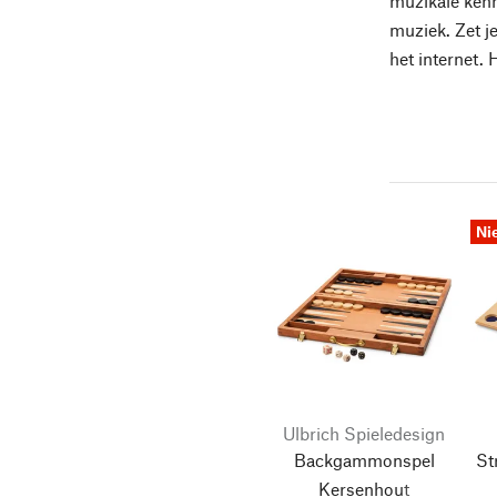
muzikale kenn
muziek. Zet j
het internet. 
Ni
Ulbrich Spieledesign
Backgammonspel
St
Kersenhout