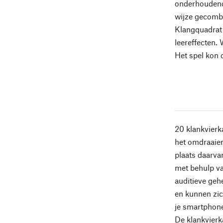
onderhoudende
wijze gecombi
Klangquadrat 
leereffecten.
Het spel kon 
20 klankvierk
het omdraaien 
plaats daarva
met behulp va
auditieve geh
en kunnen zic
je smartphone
De klankvierk