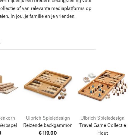
vermijdelijk een bredere belangstelling voor
ollectie of van relevante mediaplatforms op
n. In jou, je familie en je vrienden.
n
zenkorn
Ulbrich Spieledesign
Ulbrich Spieledesign
Werpspel
Reizende backgammon
Travel Game Collectie
0
€ 119,00
Hout