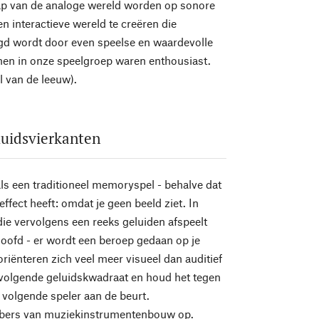
hap van de analoge wereld worden op sonore
 interactieve wereld te creëren die
lgd wordt door even speelse en waardevolle
enen in onze speelgroep waren enthousiast.
 van de leeuw).
luidsvierkanten
ls een traditioneel memoryspel - behalve dat
ffect heeft: omdat je geen beeld ziet. In
ie vervolgens een reeks geluiden afspeelt
hoofd - er wordt een beroep gedaan op je
riënteren zich veel meer visueel dan auditief
t volgende geluidskwadraat en houd het tegen
 volgende speler aan de beurt.
hebbers van muziekinstrumentenbouw op.