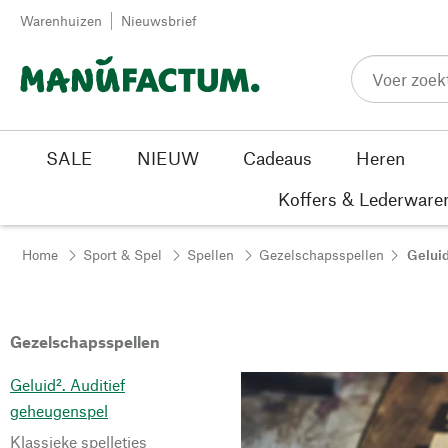
Passer au contenu
Warenhuizen
Nieuwsbrief
SALE
NIEUW
Cadeaus
Heren
Koffers & Lederware
Home
Sport & Spel
Spellen
Gezelschapsspellen
Geluid
Gezelschapsspellen
Geluid². Auditief
geheugenspel
Klassieke spelletjes