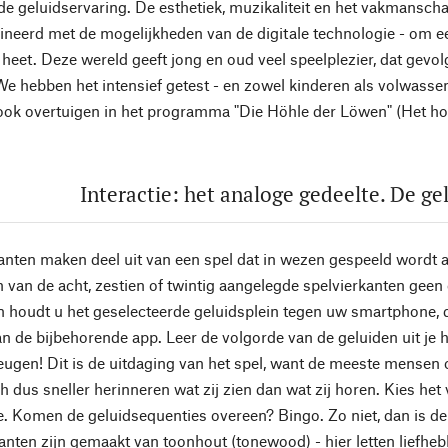
 geluidservaring. De esthetiek, muzikaliteit en het vakmansc
neerd met de mogelijkheden van de digitale technologie - om een
heet. Deze wereld geeft jong en oud veel speelplezier, dat gevo
 We hebben het intensief getest - en zowel kinderen als volwass
ook overtuigen in het programma "Die Höhle der Löwen" (Het hol
Interactie: het analoge gedeelte. De ge
anten maken deel uit van een spel dat in wezen gespeeld wordt a
van de acht, zestien of twintig aangelegde spelvierkanten geen e
n houdt u het geselecteerde geluidsplein tegen uw smartphone, d
n de bijbehorende app. Leer de volgorde van de geluiden uit je 
eugen! Dit is de uitdaging van het spel, want de meeste mensen o
h dus sneller herinneren wat zij zien dan wat zij horen. Kies he
. Komen de geluidsequenties overeen? Bingo. Zo niet, dan is de
anten zijn gemaakt van toonhout (tonewood) - hier letten lief