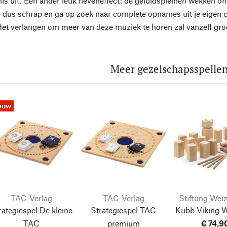
is uit. Een ander leuk neveneffect: de geluidspleinen wekken on
e dus schrap en ga op zoek naar complete opnames uit je eigen c
Het verlangen om meer van deze muziek te horen zal vanzelf groeie
Meer gezelschapsspelle
euw
TAC-Verlag
TAC-Verlag
Stiftung Wei
rategiespel De kleine
Strategiespel TAC
Kubb Viking 
TAC
premium
€ 74,9