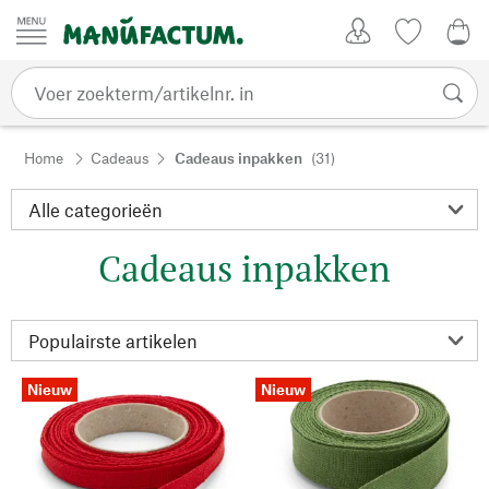
Passer au contenu
Account
Kijklijst
€ 0
Home
Cadeaus
Cadeaus inpakken
(31)
Cadeaus inpakken
Nieuw
Nieuw