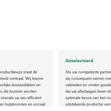
Geselecteerd
productkeuze staat de
Als uw competente partne
eid centraal. Wij kiezen
wij consequent samen met
urlijke bestanddelen en
vaklieden en vinden goede
n, die kunnen worden
die uw alledaagse leven d
 evenals op een efficiënt
optimale keuze van het ma
an hulpbronnen en sociaal
uitstekende productie verr
are productie.