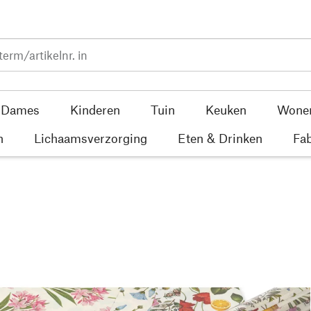
Dames
Kinderen
Tuin
Keuken
Wone
n
Lichaamsverzorging
Eten & Drinken
Fab