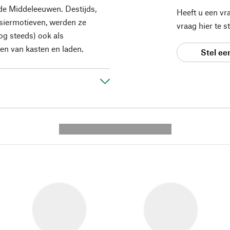
t de Middeleeuwen. Destijds,
Heeft u een vr
siermotieven, werden ze
vraag hier te 
nog steeds) ook als
en van kasten en laden.
Stel ee
---------- --------------