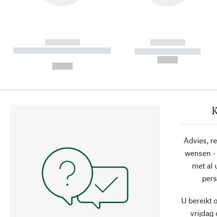
------------
------------
----------- ----------- ----------
----------- -----------
-
--,-- €
--,-- €
K
Advies, r
wensen - 
met al
pers
U bereikt 
vrijdag