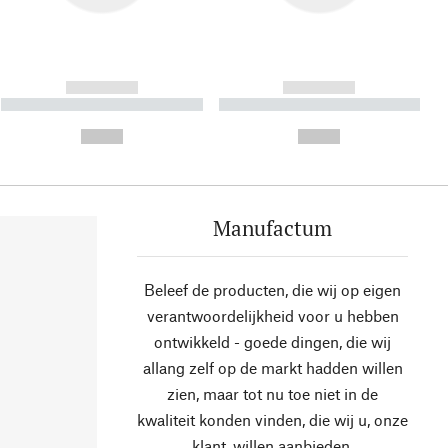
------------
------------
----------- ----------- ----------
----------- ----------- ----------
- -----------
-
--,-- €
--,-- €
Manufactum
Beleef de producten, die wij op eigen
verantwoordelijkheid voor u hebben
ontwikkeld - goede dingen, die wij
allang zelf op de markt hadden willen
zien, maar tot nu toe niet in de
kwaliteit konden vinden, die wij u, onze
klant, willen aanbieden.