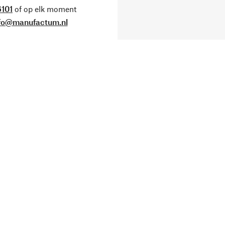
101
of op elk moment
fo@manufactum.nl