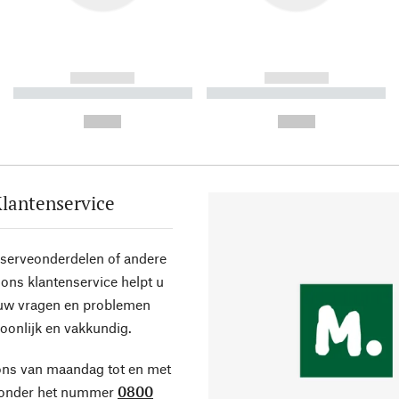
------------
------------
----------- ----------- ----------
----------- ----------- ----------
-
-
--,-- €
--,-- €
lantenservice
eserveonderdelen of andere
ons klantenservice helpt u
 uw vragen en problemen
oonlijk en vakkundig.
ons van maandag tot en met
 onder het nummer
0800