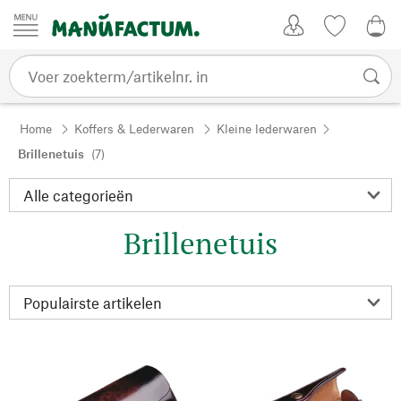
Passer au contenu
Account
Kijklijst
€ 0
Home
Koffers & Lederwaren
Kleine lederwaren
Brillenetuis
(7)
Brillenetuis