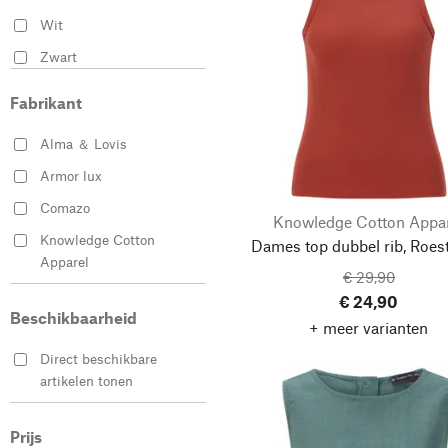
44
46
Wit
Zwart
Fabrikant
Alma ＆ Lovis
Armor lux
Comazo
Knowledge Cotton Appa
Knowledge Cotton
Dames top dubbel rib, Roes
Apparel
€ 29,90
Lanius
€ 24,90
Beschikbaarheid
Rifò
+ meer varianten
Direct beschikbare
artikelen tonen
Prijs