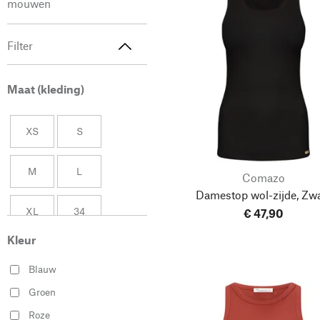
mouwen
Filter
Maat (kleding)
XS
S
M
L
Comazo
Damestop wol-zijde, Zwa
XL
34
€ 47,90
Kleur
36
38
Blauw
40
42
Groen
Roze