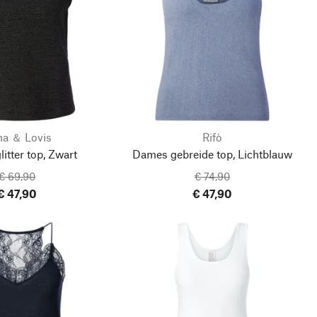
a ＆ Lovis
Rifò
itter top, Zwart
Dames gebreide top, Lichtblauw
€ 69,90
€ 74,90
€ 47,90
€ 47,90