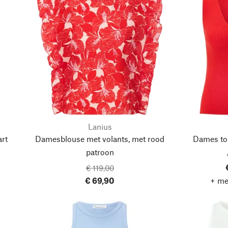
Lanius
rt
Damesblouse met volants, met rood
Dames top
patroon
€ 119,00
€ 69,90
+ me