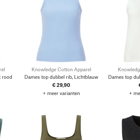
rel
Knowledge Cotton Apparel
Knowledg
t rood
Dames top dubbel rib, Lichtblauw
Dames top dubb
€ 29,90
+ meer varianten
+ me