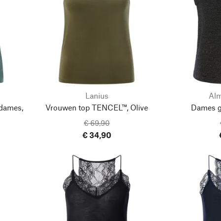
Lanius
Alm
 dames,
Vrouwen top TENCEL™, Olive
Dames gl
€ 69,90
€ 34,90