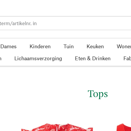
Dames
Kinderen
Tuin
Keuken
Wone
n
Lichaamsverzorging
Eten & Drinken
Fab
Tops