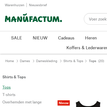
Passer au contenu
Warenhuizen
Nieuwsbrief
SALE
NIEUW
Cadeaus
Heren
Koffers & Lederware
Home
Dames
Dameskleding
Shirts & Tops
Tops
(20)
Shirts & Tops
Tops
T-shirts
Overhemden met lange
Nieuw