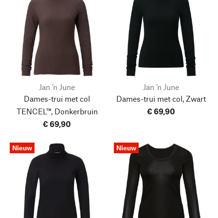
Jan ’n June
Jan ’n June
Dames-trui met col
Dames-trui met col, Zwart
TENCEL™, Donkerbruin
€ 69,90
€ 69,90
Nieuw
Nieuw