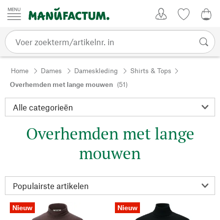
Passer au contenu
Account
Kijklijst
€ 0
Home
Dames
Dameskleding
Shirts & Tops
Overhemden met lange mouwen
(51)
Overhemden met lange
mouwen
Nieuw
Nieuw