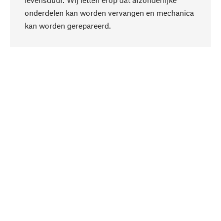
onderdelen kan worden vervangen en mechanica
Naar boven
kan worden gerepareerd.
Bewust
Bij onze productkeuze staat de duurzaamheid
centraal. Wij kiezen voor natuurlijke
bestanddelen en materialen, die kunnen worden
verzorgd, evenals op een efficiënt gebruik van
hulpbronnen en sociaal aanvaardbare productie.
Geselecteerd