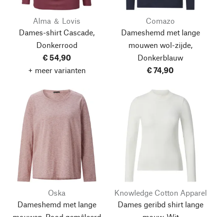
Alma ＆ Lovis
Comazo
Dames-shirt Cascade,
Dameshemd met lange
Donkerrood
mouwen wol-zijde,
€ 54,90
Donkerblauw
+ meer varianten
€ 74,90
Oska
Knowledge Cotton Apparel
Dameshemd met lange
Dames geribd shirt lange
mouwen, Rood gemêleerd
mouw, Wit