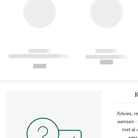
------------
------------
----------- ----------- ----------
----------- -----------
-
--,-- €
--,-- €
K
Advies, r
wensen - 
met al
pers