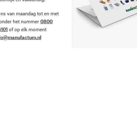
ons van maandag tot en met
 onder het nummer
0800
101
of op elk moment
fo@manufactum.nl