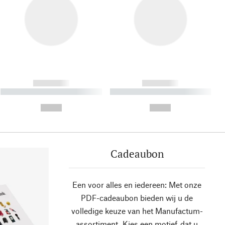
------------
------------
----------- ----------- ----------
----------- ----------- ----------
- -----------
-
--,-- €
--,-- €
Cadeaubon
Een voor alles en iedereen: Met onze
PDF-cadeaubon bieden wij u de
volledige keuze van het Manufactum-
assortiment. Kies een motief, dat u