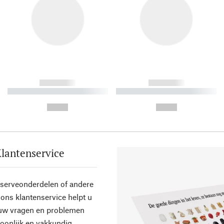
------------
------------
----------- ----------- ----------
----------- ----------- ----------
-
-
--,-- €
--,-- €
lantenservice
eserveonderdelen of andere
ons klantenservice helpt u
 uw vragen en problemen
oonlijk en vakkundig.