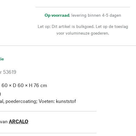
Op voorraad
,
levering binnen 4-5 dagen
Let op: Dit artikel is bulkgoed. Let op de toeslag
voor volumineuze goederen.
ie
r
53619
 60 × D 60 × H 76 cm
g
l, poedercoating; Voeten: kunststof
 van
ARCALO