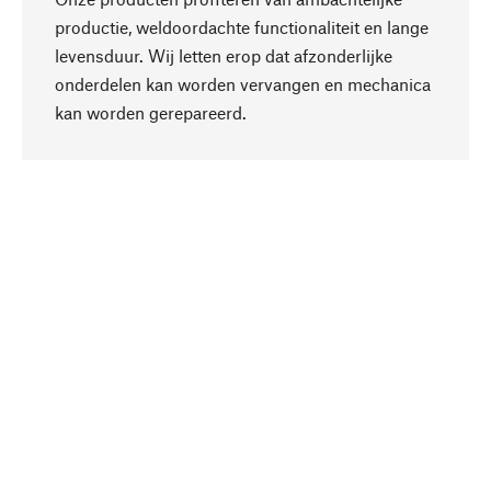
productie, weldoordachte functionaliteit en lange
levensduur. Wij letten erop dat afzonderlijke
onderdelen kan worden vervangen en mechanica
Naar boven
kan worden gerepareerd.
Bewust
Bij onze productkeuze staat de duurzaamheid
centraal. Wij kiezen voor natuurlijke
bestanddelen en materialen, die kunnen worden
verzorgd, evenals op een efficiënt gebruik van
hulpbronnen en sociaal aanvaardbare productie.