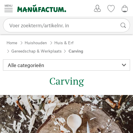
Passer au contenu
Account
Kijklijst
€ 0
Home
Huishouden
Huis & Erf
Gereedschap & Werkplaats
Carving
Carving