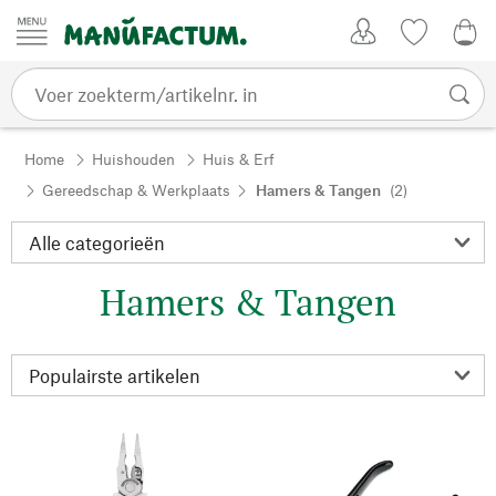
Passer au contenu
Account
Kijklijst
€ 0
Home
Huishouden
Huis & Erf
Gereedschap & Werkplaats
Hamers & Tangen
(2)
Hamers & Tangen