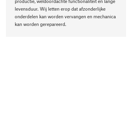
productie, weldoordachte functionaliteit en lange
levensduur. Wij letten erop dat afzonderlijke
onderdelen kan worden vervangen en mechanica
Naar boven
kan worden gerepareerd.
Bewust
Bij onze productkeuze staat de duurzaamheid
centraal. Wij kiezen voor natuurlijke
bestanddelen en materialen, die kunnen worden
verzorgd, evenals op een efficiënt gebruik van
hulpbronnen en sociaal aanvaardbare productie.