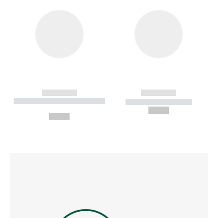
------------
------------
----------- ----------- --------
----------- -----------
---
--,-- €
--,-- €