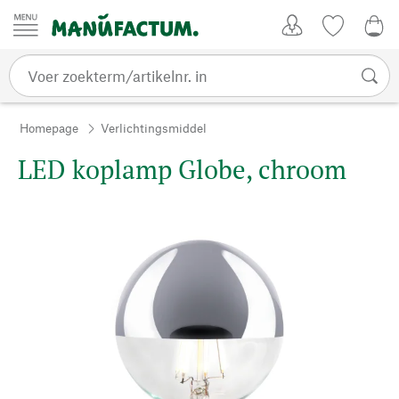
Passer au contenu
Account
Kijklijst
€ 0
Homepage
Verlichtingsmiddel
LED koplamp Globe, chroom