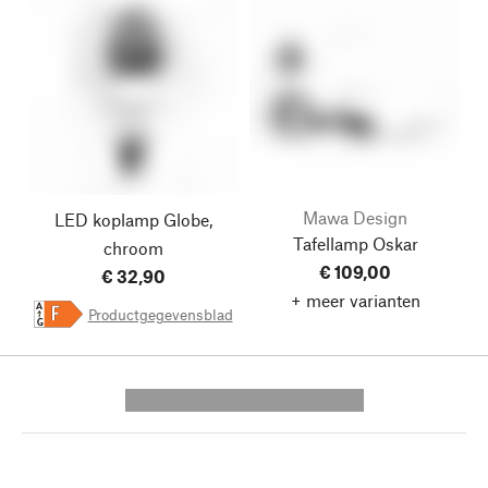
Mawa Design
LED koplamp Globe,
Tafellamp Oskar
chroom
€ 109,00
€ 32,90
+ meer varianten
A
Productgegevensblad
F
G
---------- --------------