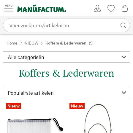
Passer au contenu
Account
Kijklijst
€ 0
Home
NIEUW
Koffers & Lederwaren
(9)
Koffers & Lederwaren
Nieuw
Nieuw