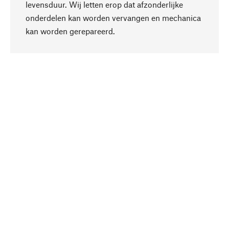
levensduur. Wij letten erop dat afzonderlijke
onderdelen kan worden vervangen en mechanica
Naar boven
kan worden gerepareerd.
Bewust
Bij onze productkeuze staat de duurzaamheid
centraal. Wij kiezen voor natuurlijke
bestanddelen en materialen, die kunnen worden
verzorgd, evenals op een efficiënt gebruik van
hulpbronnen en sociaal aanvaardbare productie.
Geselecteerd