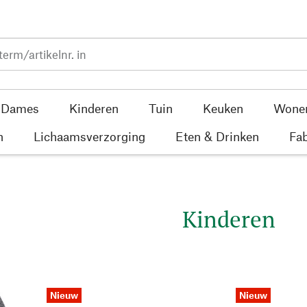
Dames
Kinderen
Tuin
Keuken
Wone
n
Lichaamsverzorging
Eten & Drinken
Fab
Kinderen
Nieuw
Nieuw