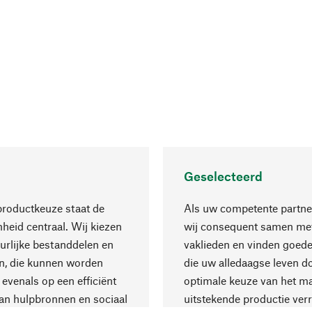
Geselecteerd
productkeuze staat de
Als uw competente partne
eid centraal. Wij kiezen
wij consequent samen met
urlijke bestanddelen en
vaklieden en vinden goede
n, die kunnen worden
die uw alledaagse leven d
 evenals op een efficiënt
optimale keuze van het ma
an hulpbronnen en sociaal
uitstekende productie verr