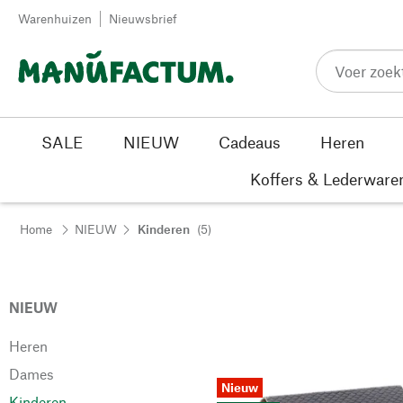
Passer au contenu
Warenhuizen
Nieuwsbrief
SALE
NIEUW
Cadeaus
Heren
Koffers & Lederware
Home
NIEUW
Kinderen
(5)
NIEUW
Heren
Dames
Nieuw
Kinderen