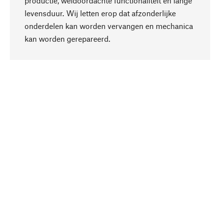
productie, weldoordachte functionaliteit en lange
levensduur. Wij letten erop dat afzonderlijke
onderdelen kan worden vervangen en mechanica
Naar boven
kan worden gerepareerd.
Bewust
Bij onze productkeuze staat de duurzaamheid
centraal. Wij kiezen voor natuurlijke
bestanddelen en materialen, die kunnen worden
verzorgd, evenals op een efficiënt gebruik van
hulpbronnen en sociaal aanvaardbare productie.