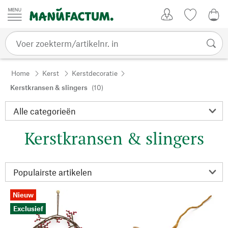
Passer au contenu
Account
Kijklijst
€ 0
Home
Kerst
Kerstdecoratie
Kerstkransen & slingers
(10)
Kerstkransen & slingers
Nieuw
Exclusief