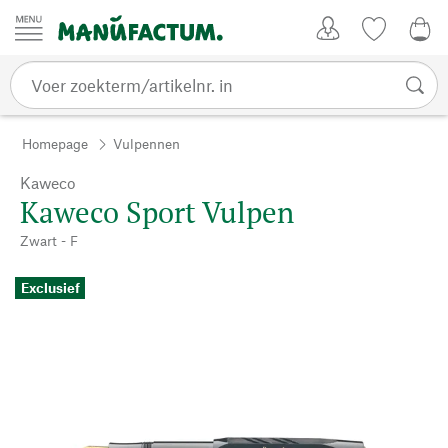
Passer au contenu
Account
Kijklijst
€ 0
Homepage
Vulpennen
Kaweco
Kaweco Sport Vulpen
Zwart - F
Exclusief