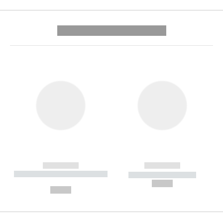
---------- --------------
------------
------------
----------- ----------- --------
----------- -----------
---
--,-- €
--,-- €