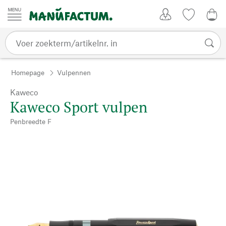
Passer au contenu
Account
Kijklijst
€ 0
Homepage
Vulpennen
Kaweco
Kaweco Sport vulpen
Penbreedte F