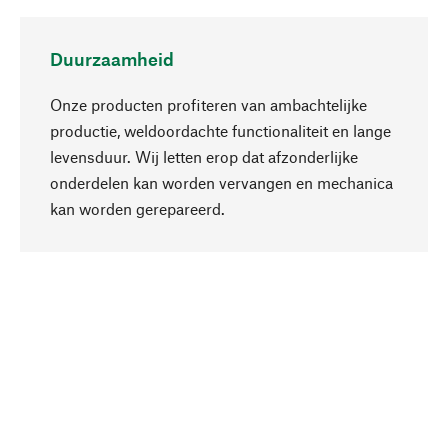
Duurzaamheid
Onze producten profiteren van ambachtelijke
productie, weldoordachte functionaliteit en lange
levensduur. Wij letten erop dat afzonderlijke
onderdelen kan worden vervangen en mechanica
Naar boven
kan worden gerepareerd.
Bewust
Bij onze productkeuze staat de duurzaamheid
centraal. Wij kiezen voor natuurlijke
bestanddelen en materialen, die kunnen worden
verzorgd, evenals op een efficiënt gebruik van