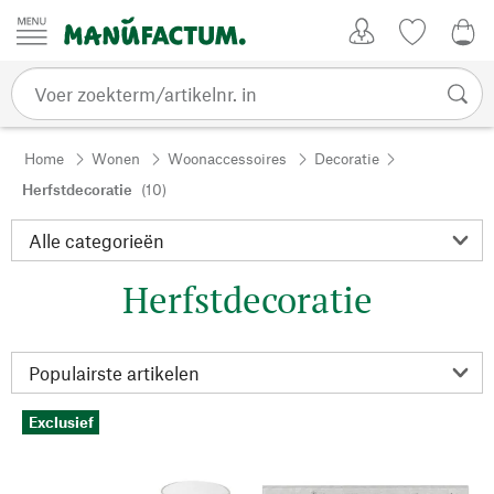
Passer au contenu
Account
Kijklijst
€ 0
Home
Wonen
Woonaccessoires
Decoratie
Herfstdecoratie
(10)
Herfstdecoratie
Exclusief