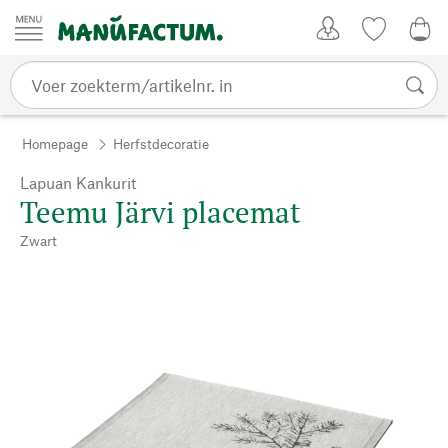
Passer au contenu
Account
Kijklijst
€ 0
Homepage
Herfstdecoratie
Lapuan Kankurit
Teemu Järvi placemat
Zwart