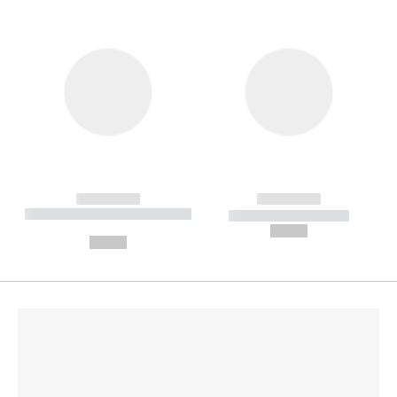
------------
------------
----------- ----------- --------
----------- -----------
---
--,-- €
--,-- €