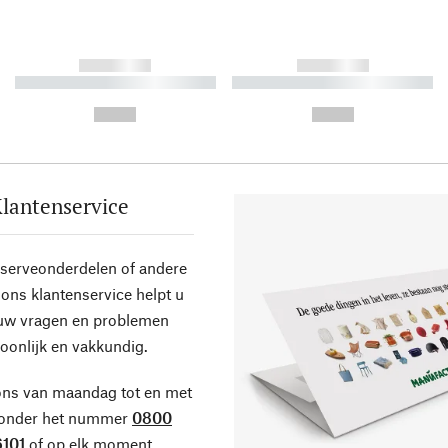
------------
------------
----------- ----------- ----------
----------- ----------- ----------
-
-
--,-- €
--,-- €
lantenservice
eserveonderdelen of andere
ons klantenservice helpt u
 uw vragen en problemen
oonlijk en vakkundig.
ons van maandag tot en met
 onder het nummer
0800
101
of op elk moment