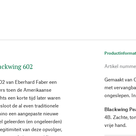
Productinformat
lackwing 602
Artikel numme
Gemaakt van Ca
02 van Eberhard Faber een
met vervangbar
ers toen de Amerikaanse
ongeslepen. In
hts een korte tijd later waren
loot de al even traditionele
Blackwing Pea
mino een aangepaste nieuwe
4B. Zachte, ton
el geleerden (en ongeleerden)
vrije hand.
egitimiteit van deze opvolger,