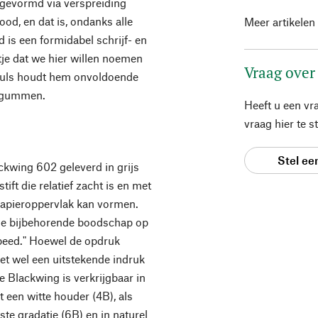
 gevormd via verspreiding
ood, en dat is, ondanks alle
Meer artikelen
d is een formidabel schrijf- en
je dat we hier willen noemen
Vraag over
 huls houdt hem onvoldoende
et gummen.
Heeft u een vr
vraag hier te 
Stel ee
ackwing 602 geleverd in grijs
ift die relatief zacht is en met
papieroppervlak kan vormen.
 de bijbehorende boodschap op
speed." Hoewel de opdruk
 het wel een uitstekende indruk
e Blackwing is verkrijgbaar in
t een witte houder (4B), als
te gradatie (6B) en in naturel