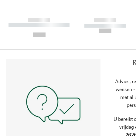
------------
------------
----------- ----------- ----------
----------- -----------
-
--,-- €
--,-- €
K
Advies, r
wensen - 
met al
pers
U bereikt 
vrijdag
2626