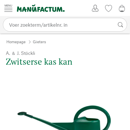
Passer au contenu
Account
Kijklijst
€ 0
Homepage
Gieters
A. ＆ J. Stöckli
Zwitserse kas kan