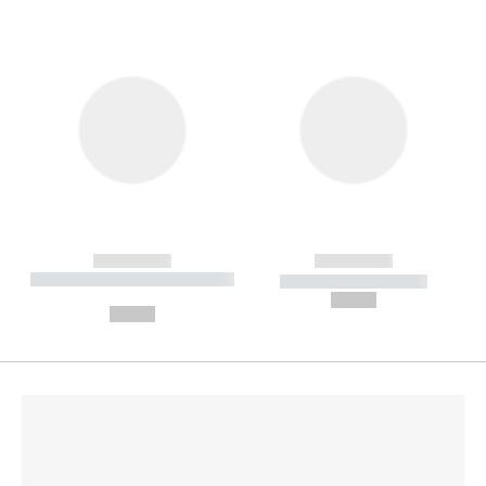
------------
------------
----------- ----------- --------
----------- -----------
---
--,-- €
--,-- €