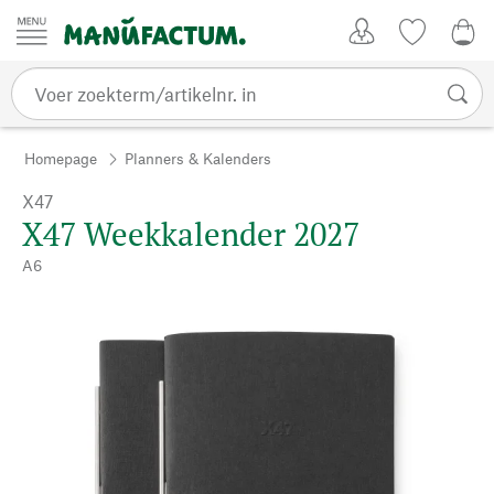
Passer au contenu
Account
Kijklijst
€ 0
Homepage
Planners & Kalenders
X47
X47 Weekkalender 2027
A6