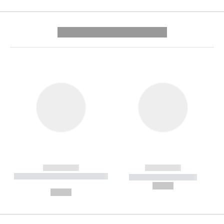
---------- --------------
------------
------------
----------- ----------- --------
----------- -----------
---
--,-- €
--,-- €