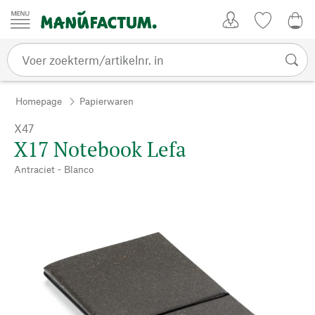
Passer au contenu
Account
Kijklijst
€ 0
Homepage
Papierwaren
X47
X17 Notebook Lefa
Antraciet - Blanco