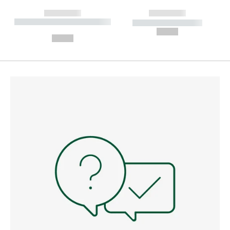
------------
------------
----------- ----------- --------
----------- -----------
---
--,-- €
--,-- €