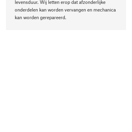
levensduur. Wij letten erop dat afzonderlijke
onderdelen kan worden vervangen en mechanica
Naar boven
kan worden gerepareerd.
Bewust
Bij onze productkeuze staat de duurzaamheid
centraal. Wij kiezen voor natuurlijke
bestanddelen en materialen, die kunnen worden
verzorgd, evenals op een efficiënt gebruik van
hulpbronnen en sociaal aanvaardbare productie.
Geselecteerd