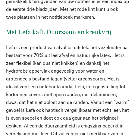
gemakkelijk terugvinden van uw notities is er een index op
de eerste drie bladzijden. Met het rode lint kunt u ook
twee plaatsen in het notitieboek markeren.
Met Lefa kaft. Duurzaam en kreukvrij
Lefa is een product van afval bij uitstek: het vezelmateriaal
bestaat voor 70% uit leerafval en natuurlijke latex. Het is
zeer flexibel (kan dus niet knikken) en dankzij het
hydrofobe oppervlak ongevoelig voor water en
grotendeels bestand tegen (vette) greepsporen. Het is
ideaal voor een notebook omdat Lefa, in tegenstelling tot
kartonnen covers met open randen, niet delamineert,
d.w.z. dat het niet oplost aan de randen. Vanuit een "warm"
gevoel is Lefa ook haptisch vergelijkbaar met echt leer, het
is even soepel en doet ook qua geur aan het origineel
denken. Alleen de duurzaamheid is enigszins beperkt in
vergelijking met leer. Dit zal echter niet merkbaar zijn in