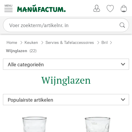
Passer au contenu
Account
Kijklijst
€ 0
Home
Keuken
Servies & Tafelaccessoires
Bril
Wijnglazen
(22)
Wijnglazen