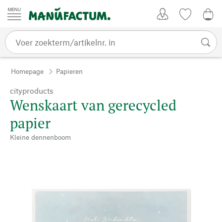
Passer au contenu
Account
Kijklijst
€ 0
Homepage
Papieren
cityproducts
Wenskaart van gerecycled
papier
Kleine dennenboom