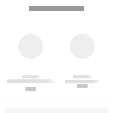
---------- --------------
------------
------------
----------- ----------- --------
----------- -----------
---
--,-- €
--,-- €