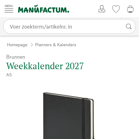
Passer au contenu
Account
Kijklijst
€ 0
Homepage
Planners & Kalenders
Brunnen
Weekkalender 2027
A5