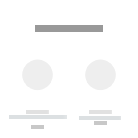
---------- --------------
------------
------------
----------- ----------- --------
----------- -----------
---
--,-- €
--,-- €