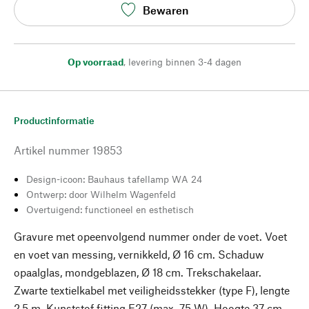
Bewaren
Op voorraad
,
levering binnen 3-4 dagen
Productinformatie
Artikel nummer
19853
Design-icoon: Bauhaus tafellamp WA 24
Ontwerp: door Wilhelm Wagenfeld
Overtuigend: functioneel en esthetisch
Gravure met opeenvolgend nummer onder de voet. Voet
en voet van messing, vernikkeld, Ø 16 cm. Schaduw
opaalglas, mondgeblazen, Ø 18 cm. Trekschakelaar.
Zwarte textielkabel met veiligheidsstekker (type F), lengte
2,5 m. Kunststof fitting E27 (max. 75 W). Hoogte 37 cm.