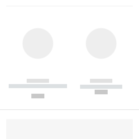
------------
------------
----------- ----------- --------
----------- -----------
---
--,-- €
--,-- €