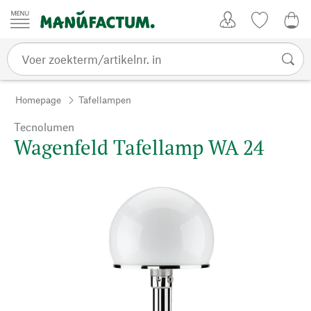
Passer au contenu
Account
Kijklijst
€ 0
Homepage
Tafellampen
Tecnolumen
Wagenfeld Tafellamp WA 24