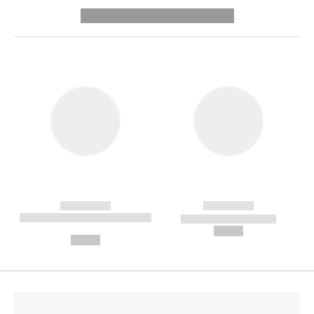
---------- --------------
------------
------------
----------- ----------- --------
----------- -----------
---
--,-- €
--,-- €