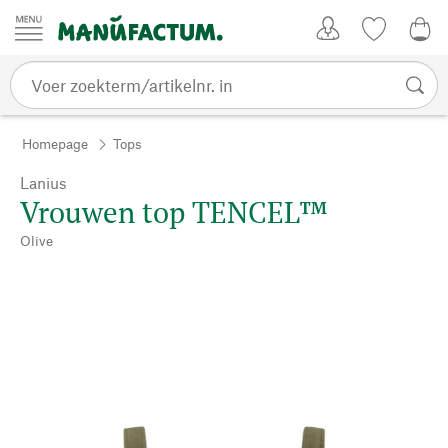
Passer au contenu
Account
Kijklijst
€ 0
Homepage
Tops
Lanius
Vrouwen top TENCEL™
Olive