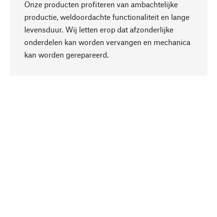
Onze producten profiteren van ambachtelijke
productie, weldoordachte functionaliteit en lange
levensduur. Wij letten erop dat afzonderlijke
onderdelen kan worden vervangen en mechanica
Naar boven
kan worden gerepareerd.
Bewust
Bij onze productkeuze staat de duurzaamheid
centraal. Wij kiezen voor natuurlijke
bestanddelen en materialen, die kunnen worden
verzorgd, evenals op een efficiënt gebruik van
hulpbronnen en sociaal aanvaardbare productie.