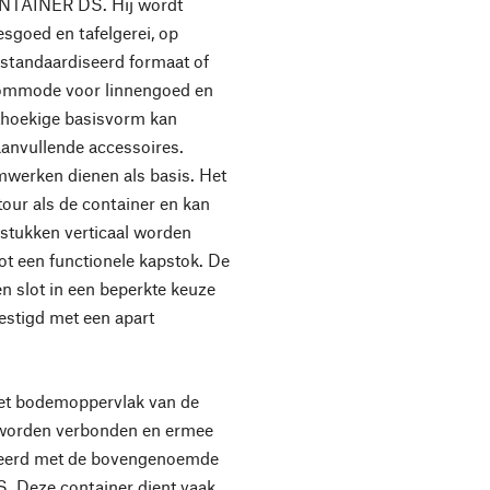
CONTAINER DS. Hij wordt
esgoed en tafelgerei, op
estandaardiseerd formaat of
commode voor linnengoed en
thoekige basisvorm kan
anvullende accessoires.
mwerken dienen als basis. Het
our als de container en kan
stukken verticaal worden
ot een functionele kapstok. De
en slot in een beperkte keuze
estigd met een apart
t bodemoppervlak van de
worden verbonden en ermee
neerd met de bovengenoemde
. Deze container dient vaak