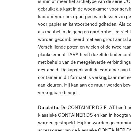
is min of meer het archetype van de serie 
gebruikt als kast in de woonkamer voor servi
kantoor voor het opbergen van dossiers in g
voor papier en kantoorbenodigdheden. Als 
als meubel in de gang en garderobe. De rech
worden gecombineerd met een groot aantal a
Verschillende poten en wielen of de twee raa
plankelement TARA heeft dezelfde buitencont
met behulp van de meegeleverde verbindings
gestapeld. De kapstok vult de container aan t
container in dit formaat is verkrijgbaar met e
aan kleuren. Hij kan aan de muur worden bev
verkrijgbare beugel.
De platte:
De CONTAINER DS FLAT heeft he
klassieke CONTAINER DS en kan in hoogte 
worden gestapeld. Hij kan worden gecombi
accessoires van de klassieke CONTAINER DS