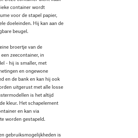
ssieke container wordt
lume voor de stapel papier,
le doeleinden. Hij kan aan de
gbare beugel.
ne broertje van de
een zeecontainer, in
l - hij is smaller, met
afmetingen en ongewone
bed en de bank en kan hij ook
rden uitgerust met alle losse
ustermodellen is het altijd
nde kleur. Het schapelement
ntainer en kan via
te worden gestapeld.
en gebruiksmogelijkheden is