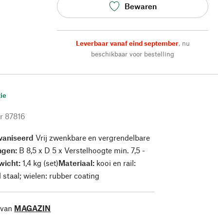
Bewaren
Leverbaar vanaf eind september
,
nu
beschikbaar voor bestelling
ie
r
87816
vaniseerd
Vrij zwenkbare en vergrendelbare
ngen:
B 8,5 x D 5 x Verstelhoogte min. 7,5 -
wicht:
1,4 kg (set)
Materiaal:
kooi en rail:
 staal; wielen: rubber coating
 van
MAGAZIN