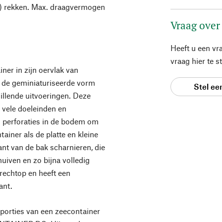
N) rekken. Max. draagvermogen
Vraag over
Heeft u een vr
vraag hier te 
ner in zijn oervlak van
n de geminiaturiseerde vorm
Stel ee
illende uitvoeringen. Deze
vele doeleinden en
 perforaties in de bodem om
ainer als de platte en kleine
nt van de bak scharnieren, die
uiven en zo bijna volledig
echtop en heeft een
ant.
orties van een zeecontainer