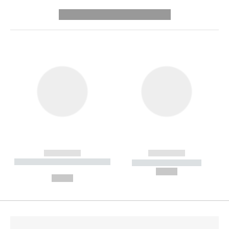
---------- --------------
------------
------------
----------- ----------- --------
----------- -----------
---
--,-- €
--,-- €