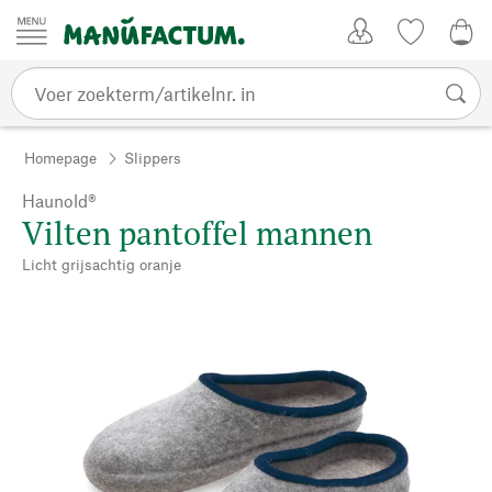
Passer au contenu
Account
Kijklijst
€ 0
Homepage
Slippers
Haunold®
Vilten pantoffel mannen
Licht grijsachtig oranje