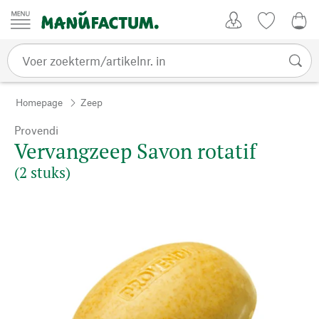
Passer au contenu
Account
Kijklijst
€ 0
Homepage
Zeep
Provendi
Vervangzeep Savon rotatif
(2 stuks)