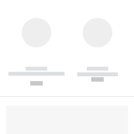
------------
------------
----------- ----------- --------
----------- -----------
---
--,-- €
--,-- €