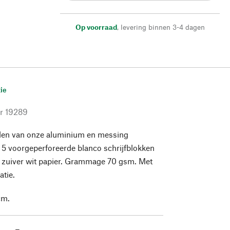
Op voorraad
,
levering binnen 3-4 dagen
ie
r
19289
llen van onze aluminium en messing
: 5 voorgeperforeerde blanco schrijfblokken
l zuiver wit papier. Grammage 70 gsm. Met
atie.
cm.