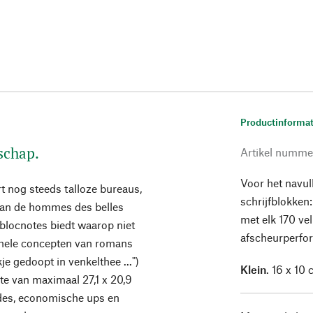
Productinformat
schap.
Artikel numme
Voor het navu
t nog steeds talloze bureaus,
schrijfblokken
 van de hommes des belles
met elk 170 ve
s blocnotes biedt waarop niet
afscheurperfor
k hele concepten van romans
e gedoopt in venkelthee ...")
Klein
. 16 x 10 
e van maximaal 27,1 x 20,9
odes, economische ups en