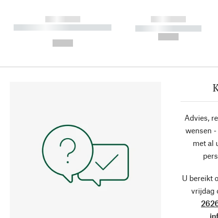
------------
------------
----------- ----------- ----------
----------- -----------
-
--,-- €
--,-- €
K
Advies, r
wensen - 
met al
pers
U bereikt 
vrijdag
2626
in