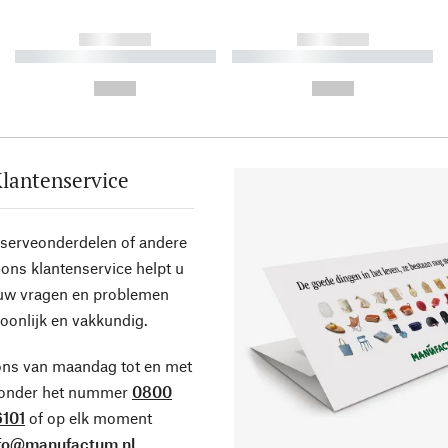
------------
------------
----------- ----------- ----------
----------- ----------- ----------
-
-
--,-- €
--,-- €
lantenservice
eserveonderdelen of andere
ons klantenservice helpt u
 uw vragen en problemen
oonlijk en vakkundig.
ons van maandag tot en met
 onder het nummer
0800
101
of op elk moment
fo@manufactum.nl