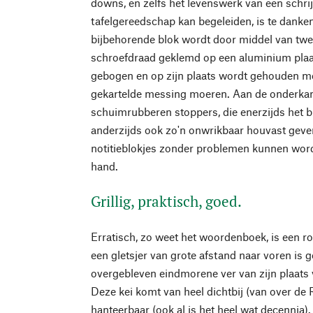
downs, en zelfs het levenswerk van een schri
tafelgereedschap kan begeleiden, is te dank
bijbehorende blok wordt door middel van tw
schroefdraad geklemd op een aluminium plaat
gebogen en op zijn plaats wordt gehouden me
gekartelde messing moeren. Aan de onderkan
schuimrubberen stoppers, die enerzijds het
anderzijds ook zo'n onwrikbaar houvast geve
notitieblokjes zonder problemen kunnen word
hand.
Grillig, praktisch, goed.
Erratisch, zo weet het woordenboek, is een rot
een gletsjer van grote afstand naar voren is 
overgebleven eindmorene ver van zijn plaats 
Deze kei komt van heel dichtbij (van over de Rij
hanteerbaar (ook al is het heel wat decennia). 