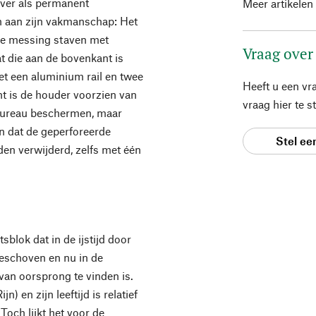
jver als permanent
Meer artikelen
en aan zijn vakmanschap: Het
ee messing staven met
Vraag over
 die aan de bovenkant is
t een aluminium rail en twee
Heeft u een vr
t is de houder voorzien van
vraag hier te 
 bureau beschermen, maar
n dat de geperforeerde
Stel ee
en verwijderd, zelfs met één
sblok dat in de ijstijd door
geschoven en nu in de
van oorsprong te vinden is.
n) en zijn leeftijd is relatief
Toch lijkt het voor de