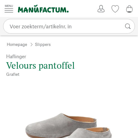
Passer au contenu
Account
Kijklijst
€ 0
Homepage
Slippers
Haflinger
Velours pantoffel
Grafiet