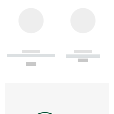
------------
------------
----------- ----------- --------
----------- -----------
---
--,-- €
--,-- €