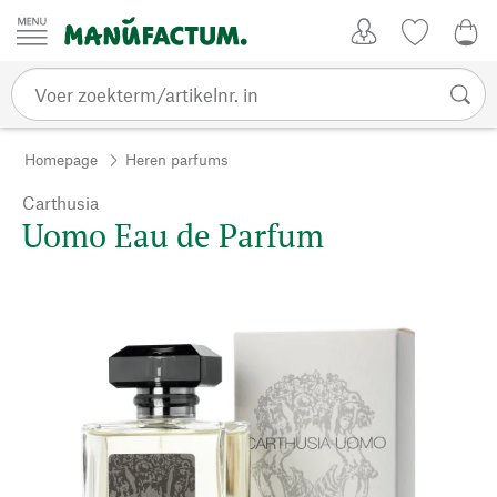
Passer au contenu
Account
Kijklijst
€ 0
Homepage
Heren parfums
Carthusia
Uomo Eau de Parfum