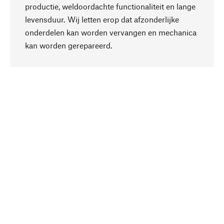
productie, weldoordachte functionaliteit en lange
levensduur. Wij letten erop dat afzonderlijke
onderdelen kan worden vervangen en mechanica
Naar boven
kan worden gerepareerd.
Bewust
Bij onze productkeuze staat de duurzaamheid
centraal. Wij kiezen voor natuurlijke
bestanddelen en materialen, die kunnen worden
verzorgd, evenals op een efficiënt gebruik van
hulpbronnen en sociaal aanvaardbare productie.