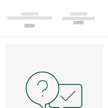
------------
------------
----------- ----------- --------
----------- -----------
---
--,-- €
--,-- €