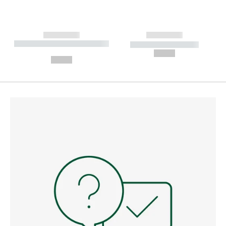
------------
------------
----------- ----------- --------
----------- -----------
---
--,-- €
--,-- €