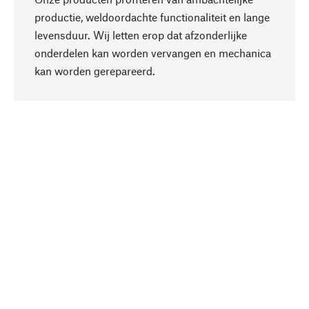
productie, weldoordachte functionaliteit en lange
levensduur. Wij letten erop dat afzonderlijke
onderdelen kan worden vervangen en mechanica
Naar boven
kan worden gerepareerd.
Bewust
Bij onze productkeuze staat de duurzaamheid
centraal. Wij kiezen voor natuurlijke
bestanddelen en materialen, die kunnen worden
verzorgd, evenals op een efficiënt gebruik van
hulpbronnen en sociaal aanvaardbare productie.