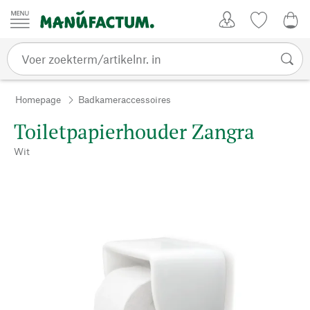
Passer au contenu
Account
Kijklijst
€ 0
Homepage
Badkameraccessoires
Toiletpapierhouder Zangra
Wit