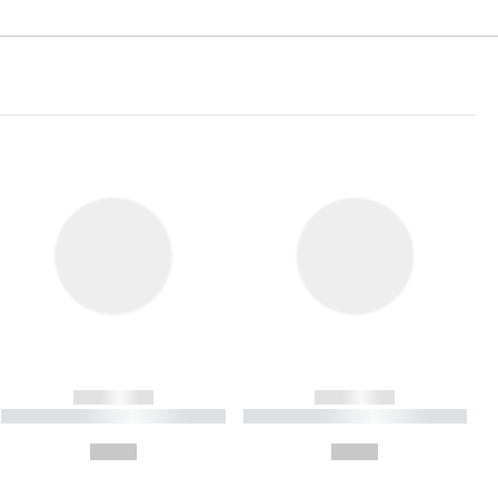
------------
------------
----------- ----------- ----------
----------- ----------- ----------
- -----------
-
--,-- €
--,-- €