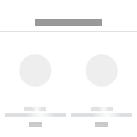
---------- --------------
------------
------------
----------- ----------- ----------
----------- ----------- ----------
-
-
--,-- €
--,-- €