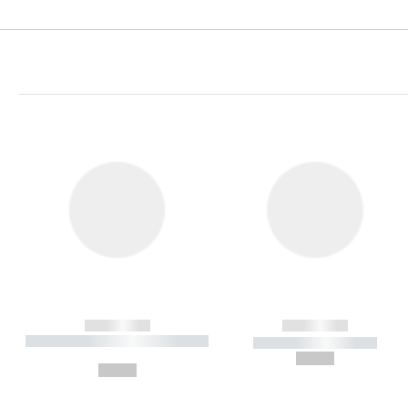
------------
------------
----------- ----------- ----------
----------- -----------
-
--,-- €
--,-- €