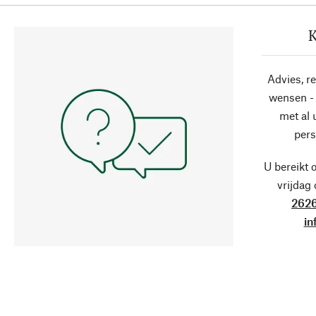
K
Advies, r
wensen - 
met al
pers
U bereikt 
vrijdag
2626
in