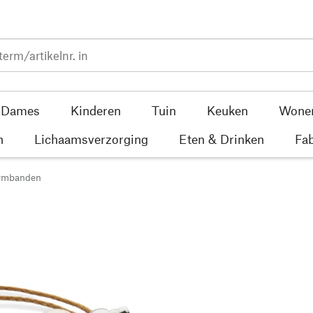
Dames
Kinderen
Tuin
Keuken
Wone
n
Lichaamsverzorging
Eten & Drinken
Fab
rmbanden