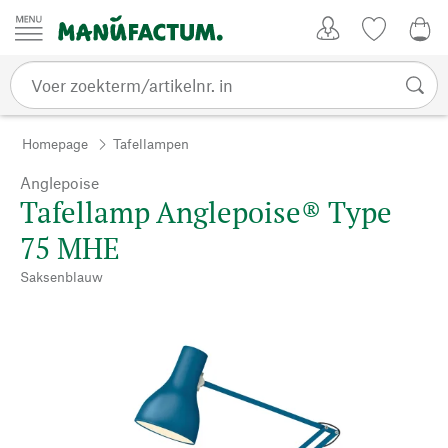
Passer au contenu
Account
Kijklijst
€ 0
Homepage
Tafellampen
Anglepoise
Tafellamp Anglepoise® Type
75 MHE
Saksenblauw