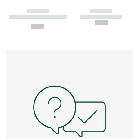
------------
------------
----------- ----------- --------
----------- -----------
---
--,-- €
--,-- €