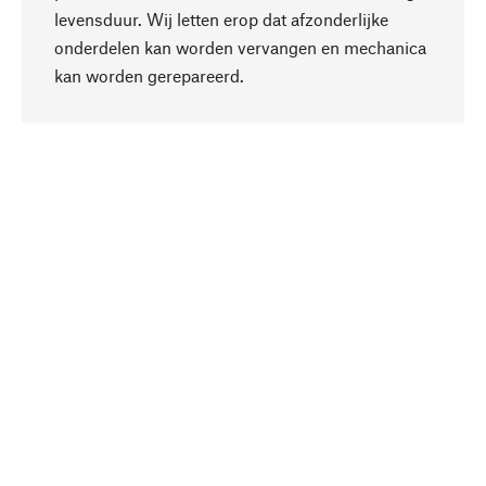
levensduur. Wij letten erop dat afzonderlijke
onderdelen kan worden vervangen en mechanica
Naar boven
kan worden gerepareerd.
Bewust
Bij onze productkeuze staat de duurzaamheid
centraal. Wij kiezen voor natuurlijke
bestanddelen en materialen, die kunnen worden
verzorgd, evenals op een efficiënt gebruik van
hulpbronnen en sociaal aanvaardbare productie.
Geselecteerd