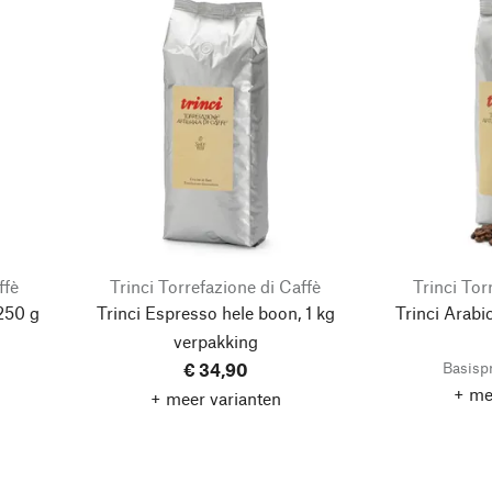
ffè
Trinci Torrefazione di Caffè
Trinci Tor
250 g
Trinci Espresso hele boon, 1 kg
Trinci Arabi
verpakking
Basispr
€ 34,90
+ me
+ meer varianten