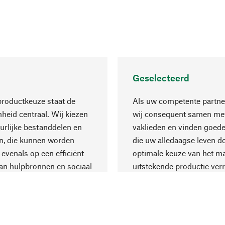
Geselecteerd
productkeuze staat de
Als uw competente partne
eid centraal. Wij kiezen
wij consequent samen met
urlijke bestanddelen en
vaklieden en vinden goede
n, die kunnen worden
die uw alledaagse leven d
 evenals op een efficiënt
optimale keuze van het ma
an hulpbronnen en sociaal
uitstekende productie verr
are productie.