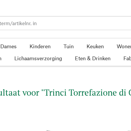
Dames
Kinderen
Tuin
Keuken
Wone
n
Lichaamsverzorging
Eten & Drinken
Fab
ltaat voor "Trinci Torrefazione di C