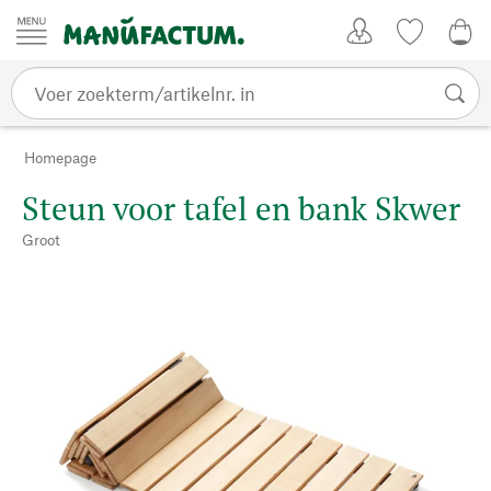
Passer au contenu
Account
Kijklijst
€ 0
Homepage
Steun voor tafel en bank Skwer
Groot