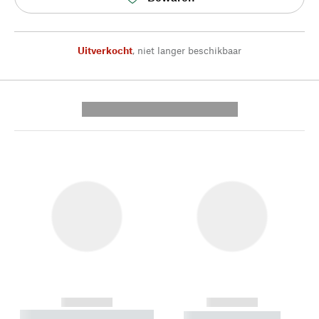
Uitverkocht
,
niet langer beschikbaar
---------- --------------
------------
------------
----------- ----------- --------
----------- -----------