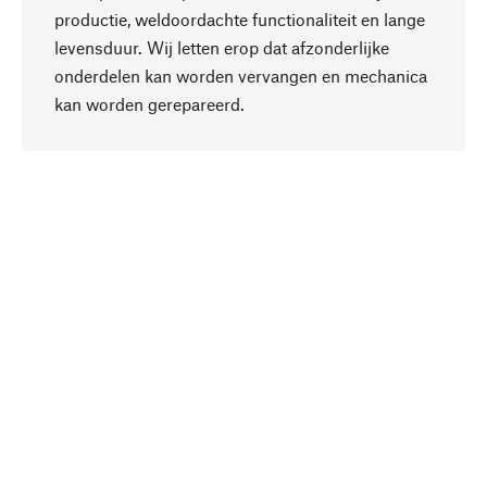
productie, weldoordachte functionaliteit en lange
levensduur. Wij letten erop dat afzonderlijke
onderdelen kan worden vervangen en mechanica
Naar boven
kan worden gerepareerd.
Bewust
Bij onze productkeuze staat de duurzaamheid
centraal. Wij kiezen voor natuurlijke
bestanddelen en materialen, die kunnen worden
verzorgd, evenals op een efficiënt gebruik van
hulpbronnen en sociaal aanvaardbare productie.