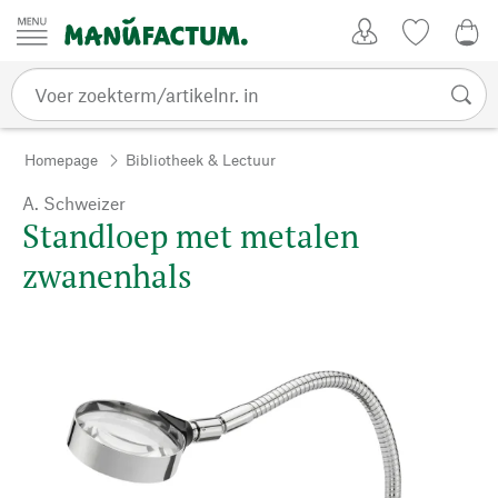
Passer au contenu
Account
Kijklijst
€ 0
Homepage
Bibliotheek & Lectuur
A. Schweizer
Standloep met metalen
zwanenhals