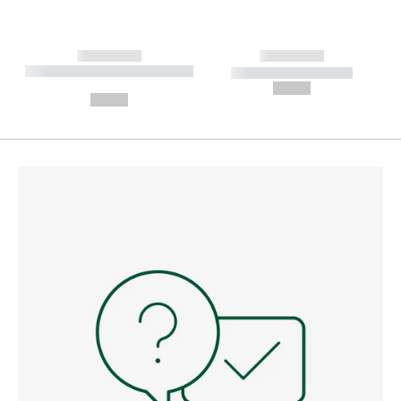
------------
------------
----------- ----------- --------
----------- -----------
---
--,-- €
--,-- €