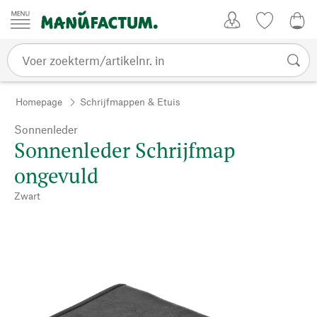
Passer au contenu
Account
Kijklijst
€ 0
Homepage
Schrijfmappen & Etuis
Sonnenleder
Sonnenleder Schrijfmap
ongevuld
Zwart