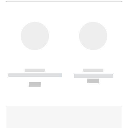
------------
------------
----------- ----------- --------
----------- -----------
---
--,-- €
--,-- €