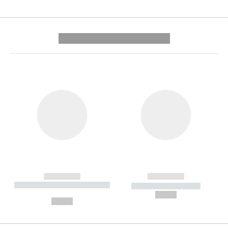
---------- --------------
------------
------------
----------- ----------- --------
----------- -----------
---
--,-- €
--,-- €