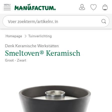
Passer au contenu
Account
Kijklijst
€ 0
Homepage
Tuinverlichting
Denk Keramische Werkstätten
Smeltoven® Keramisch
Groot - Zwart