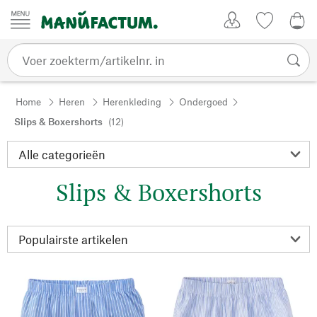
Passer au contenu
Account
Kijklijst
€ 0
Home
Heren
Herenkleding
Ondergoed
Slips & Boxershorts
(12)
Slips & Boxershorts