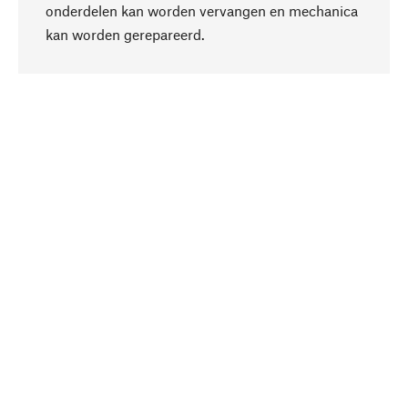
onderdelen kan worden vervangen en mechanica
Naar boven
kan worden gerepareerd.
Bewust
Bij onze productkeuze staat de duurzaamheid
centraal. Wij kiezen voor natuurlijke
bestanddelen en materialen, die kunnen worden
verzorgd, evenals op een efficiënt gebruik van
hulpbronnen en sociaal aanvaardbare productie.
Geselecteerd