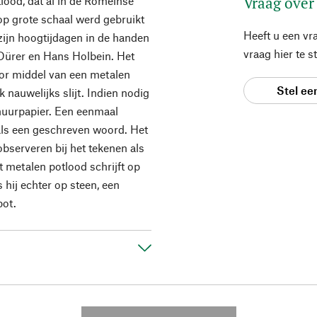
Vraag over
lood, dat al in de Romeinse
p grote schaal werd gebruikt
Heeft u een vr
zijn hoogtijdagen in de handen
vraag hier te 
Dürer en Hans Holbein. Het
oor middel van een metalen
Stel ee
ik nauwelijks slijt. Indien nodig
chuurpapier. Een eenmaal
n als een geschreven woord. Het
observeren bij het tekenen als
t metalen potlood schrijft op
ls hij echter op steen, een
pot.
---------- --------------