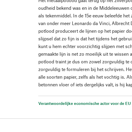
Het metaalpotlood gaat terug op het zilverpot
oudheid bekend was en in de Middeleeuwen o
als tekenmiddel. In de 15e eeuw beleefde het 
van onder meer Leonardo da Vinci, Albrecht 
potlood produceert de lijnen op het papier d
slijpsel dat zo fijn is dat het tijdens het gebru
kunt u hem echter voorzichtig slijpen met s
gemaakte lijn is net zo moeilijk uit te wisse
potlood traint je dus om zowel zorgvuldig te 
zorgvuldig te formuleren bij het schrijven. He
alle soorten papier, zelfs als het vochtig is. A
betonnen vloer of iets dergelijks valt, is hij ka
Verantwoordelijke economische actor voor de EU