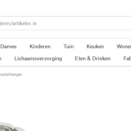
Dames
Kinderen
Tuin
Keuken
Wone
n
Lichaamsverzorging
Eten & Drinken
Fab
leutelhanger