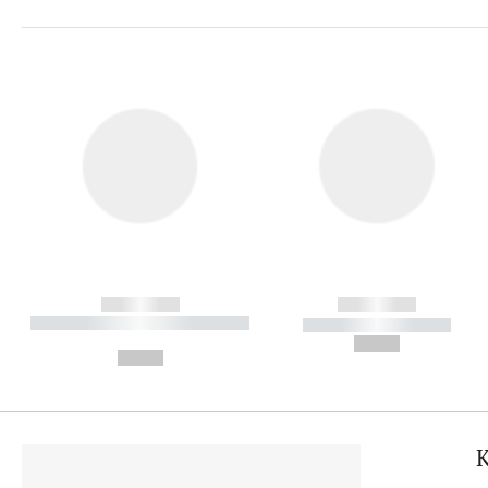
------------
------------
----------- ----------- ----------
----------- -----------
-
--,-- €
--,-- €
K