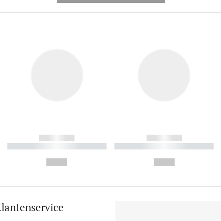
------------
------------
----------- ----------- ----------
----------- ----------- ----------
-
-
--,-- €
--,-- €
lantenservice