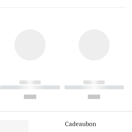
------------
------------
----------- ----------- ----------
----------- ----------- ----------
- -----------
-
--,-- €
--,-- €
Cadeaubon