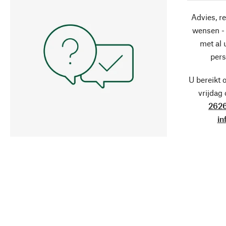
Advies, r
wensen - 
met al
pers
U bereikt 
vrijdag
2626
in