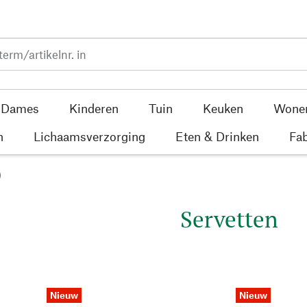
Dames
Kinderen
Tuin
Keuken
Wone
n
Lichaamsverzorging
Eten & Drinken
Fab
)
Servetten
Nieuw
Nieuw