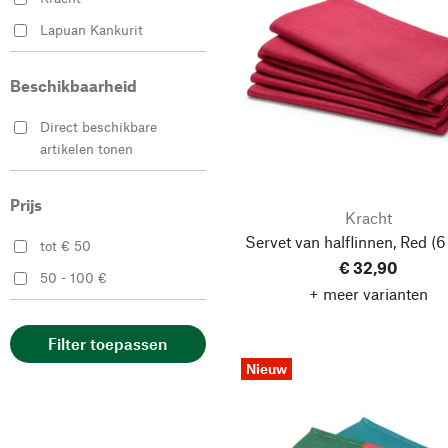
Lapuan Kankurit
Leinenweberei Vieböck
Beschikbaarheid
Tissage de Luz
Direct beschikbare
artikelen tonen
Prijs
Kracht
Servet van halflinnen, Red
(6
tot € 50
€ 32,90
50 - 100 €
+ meer varianten
Filter toepassen
Nieuw