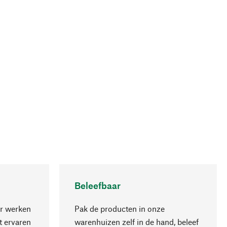
Beleefbaar
r werken
Pak de producten in onze
 ervaren
warenhuizen zelf in de hand, beleef