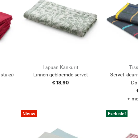
Lapuan Kankurit
Tis
 stuks)
Linnen gebloemde servet
Servet kleurr
€ 18,90
Do
+ me
Nieuw
Exclusief