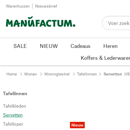
Passer au contenu
Warenhuizen
Nieuwsbrief
SALE
NIEUW
Cadeaus
Heren
Koffers & Lederware
Home
Wonen
Woningtextiel
Tafellinnen
Servetten
(18
Tafellinnen
Tafelkleden
Servetten
Tafelloper
Nieuw