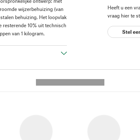
 oorspronkelijke ontwerp: met
Heeft u een vr
chroomde wijzerbehuizing (van
vraag hier te 
stalen behuizing. Het loopvlak
e resterende 10% uit technisch
Stel ee
appen van 1 kilogram.
---------- --------------