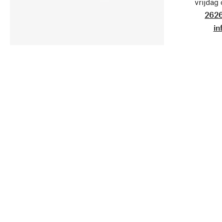
vrijdag
2626
in