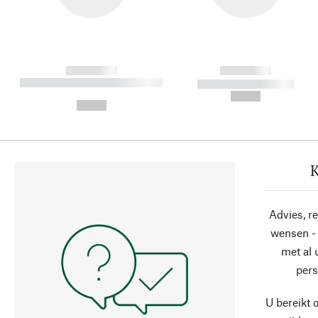
------------
------------
----------- ----------- ----------
----------- -----------
-
--,-- €
--,-- €
K
Advies, r
wensen - 
met al
pers
U bereikt 