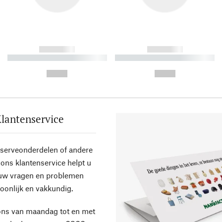
------------
------------
----------- ----------- ----------
----------- ----------- ----------
-
-
--,-- €
--,-- €
lantenservice
eserveonderdelen of andere
ons klantenservice helpt u
 uw vragen en problemen
oonlijk en vakkundig.
ons van maandag tot en met